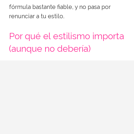
fórmula bastante fiable, y no pasa por
renunciar a tu estilo.
Por qué el estilismo importa
(aunque no debería)
Nos gustaría pensar que la ropa da igual,
pero la primera impresión se forma en los
primeros minutos y el ojo humano lee
tejidos, colores y proporciones antes que
palabras. No se trata de gustar por la ropa,
sino de que la ropa no distraiga de lo que
sí quieres transmitir: educación,
seguridad, ganas de estar ahí.