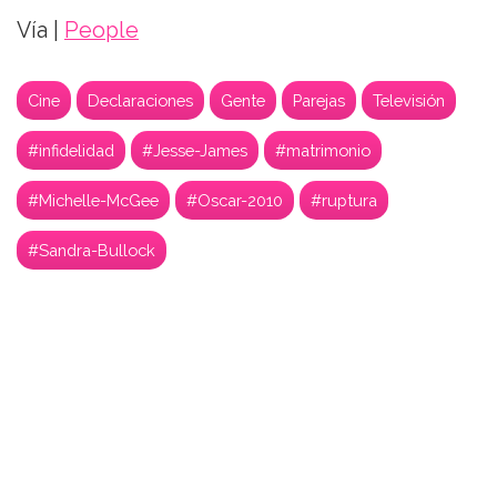
Vía |
People
Cine
Declaraciones
Gente
Parejas
Televisión
#infidelidad
#Jesse-James
#matrimonio
#Michelle-McGee
#Oscar-2010
#ruptura
#Sandra-Bullock