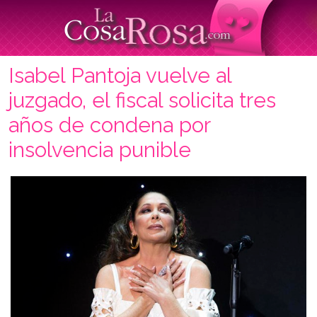
Isabel Pantoja vuelve al
juzgado, el fiscal solicita tres
años de condena por
insolvencia punible