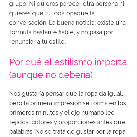
Imágenes generadas por IA
Guía práctica para vestir el día que
conoces a los padres de tu pareja:
prendas clave, paleta cromática y errores
que conviene esquivar. Elegancia sin
disfraz.
Hay citas que se preparan con ilusión y
otras que se preparan con hoja de cálculo
mental. La primera comida con sus padres
pertenece, casi siempre, al segundo
grupo. Ni quieres parecer otra persona ni
quieres que tu look opaque la
conversación. La buena noticia: existe una