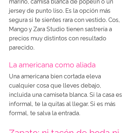
en punto fino o crepé, resuelve la cita en
treinta segundos. Busca escote redondo
o en pico moderado, cintura marcada y
largo por debajo de la rodilla. Massimo
Dutti, Sézane y & Other Stories tienen
cortes que sientan bien a distintos
cuerpos.
El pantalón sastre + camisa o jersey
fino
Pantalón de pinzas en tono camel o
marino, camisa blanca de popelín o un
jersey de punto liso. Es la opción más
segura si te sientes rara con vestido. Cos,