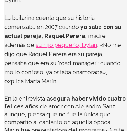
Dylan.
La bailarina cuenta que su historia
comenzaba en 2007 cuando
ya salía con su
actual pareja, Raquel Perera
, madre
además de
su hijo pequeño, Dylan
. «No me
dijo que Raquel Perera era su pareja,
pensaba que era su ‘road manager’; cuando
me lo confesó, ya estaba enamorada»,
explica Marta Marín.
En la entrevista
asegura haber vivido cuatro
felices años
de amor con Alejandro Sanz
aunque, piensa que no fue la única que
compartió al cantante en aquella época.
Marín fue presentadora del programa «No te