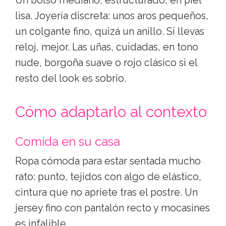
El punto medio: bailarinas de piel,
mocasines, botín bajo o un tacón cómodo
de cinco centímetros. Si vas a casa, piensa
que probablemente estarás de pie,
sentada y quizá ayudando a recoger algo.
Nada de plataformas altísimas ni sandalias
demasiado descubiertas si es un primer
encuentro.
Bolso, joyería y detalles
Un bolso mediano, estructurado, en piel
lisa. Joyería discreta: unos aros pequeños,
un colgante fino, quizá un anillo. Si llevas