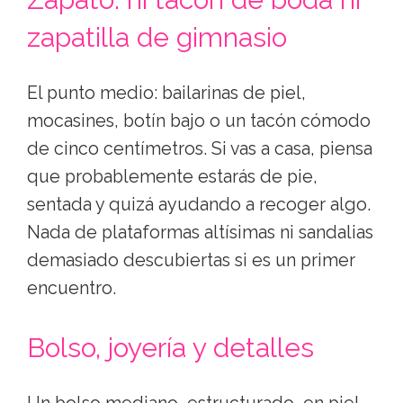
Mango y Zara Studio tienen sastrería a
precios muy distintos con resultado
parecido.
La americana como aliada
Una americana bien cortada eleva
cualquier cosa que lleves debajo,
incluida una camiseta blanca. Si la casa es
informal, te la quitas al llegar. Si es más
formal, te salva la entrada.
Zapato: ni tacón de boda ni
zapatilla de gimnasio