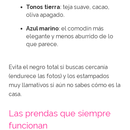
nunca falla
Los neutros ganan por goleada: crema,
camel, marrón chocolate, gris topo, azul
marino y verde botella. Son colores que
transmiten calma visual y funcionan en
cualquier entorno, desde un salón con
sofá beige hasta un restaurante con
manteles blancos.
Neutros claros
: crema, hueso,
camel.
Tonos tierra
: teja suave, cacao,
oliva apagado.