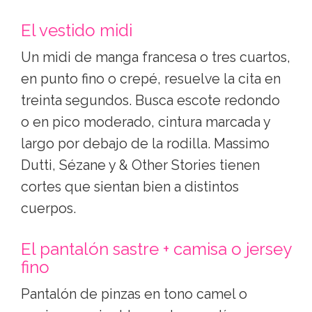
Azul marino
: el comodín más
elegante y menos aburrido de lo
que parece.
Evita el negro total si buscas cercanía
(endurece las fotos) y los estampados
muy llamativos si aún no sabes cómo es la
casa.
Las prendas que siempre
funcionan
El vestido midi
Un midi de manga francesa o tres cuartos,