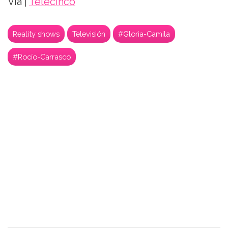
Vía |
Telecinco
Reality shows
Televisión
#Gloria-Camila
#Rocío-Carrasco