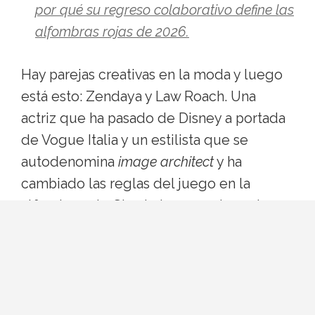
por qué su regreso colaborativo define las
alfombras rojas de 2026.
Hay parejas creativas en la moda y luego
está esto: Zendaya y Law Roach. Una
actriz que ha pasado de Disney a portada
de Vogue Italia y un estilista que se
autodenomina
image architect
y ha
cambiado las reglas del juego en la
alfombra roja. Si esta temporada vuelves a
ver su nombre por todas partes no es
casualidad: están otra vez en modo full
collab, y se nota.