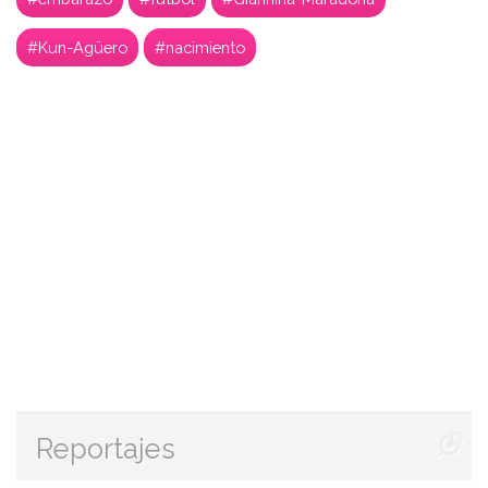
#Kun-Agüero
#nacimiento
Reportajes