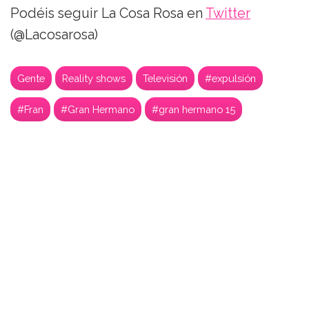
Podéis seguir La Cosa Rosa en
Twitter
(@Lacosarosa)
Gente
Reality shows
Televisión
#expulsión
#Fran
#Gran Hermano
#gran hermano 15