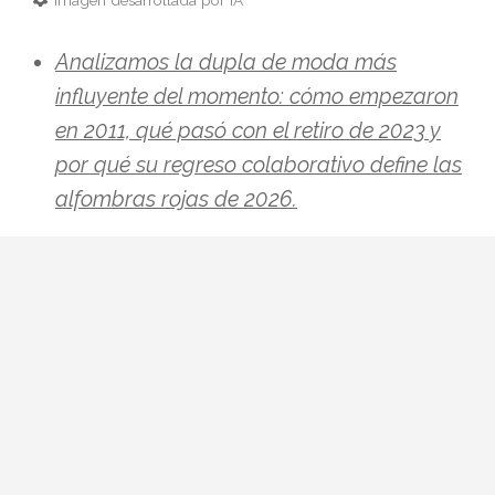
Analizamos la dupla de moda más
influyente del momento: cómo empezaron
en 2011, qué pasó con el retiro de 2023 y
por qué su regreso colaborativo define las
alfombras rojas de 2026.
Hay parejas creativas en la moda y luego
está esto: Zendaya y Law Roach. Una
actriz que ha pasado de Disney a portada
de Vogue Italia y un estilista que se
autodenomina
image architect
y ha
cambiado las reglas del juego en la
alfombra roja. Si esta temporada vuelves a