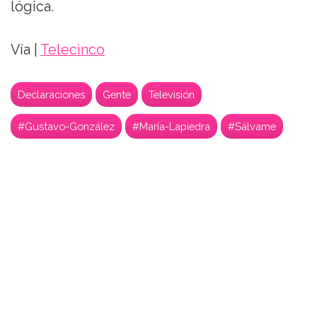
lógica.
Vía |
Telecinco
Declaraciones
Gente
Televisión
#Gustavo-González
#María-Lapiedra
#Sálvame