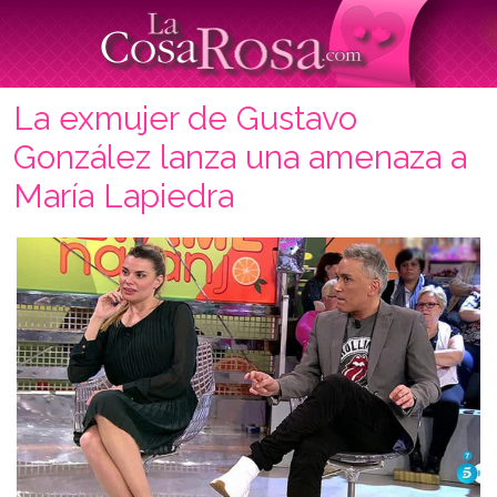
La exmujer de Gustavo
González lanza una amenaza a
María Lapiedra