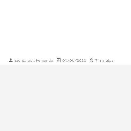
Escrito por: Fernanda
09/06/2026
7 minutos
Imagen desarrollada por IA
Analizamos la dupla de moda más
influyente del momento: cómo empezaron
en 2011, qué pasó con el retiro de 2023 y
por qué su regreso colaborativo define las
alfombras rojas de 2026.