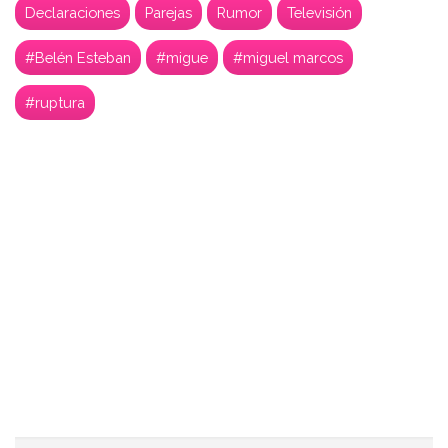
Declaraciones
Parejas
Rumor
Televisión
#Belén Esteban
#migue
#miguel marcos
#ruptura