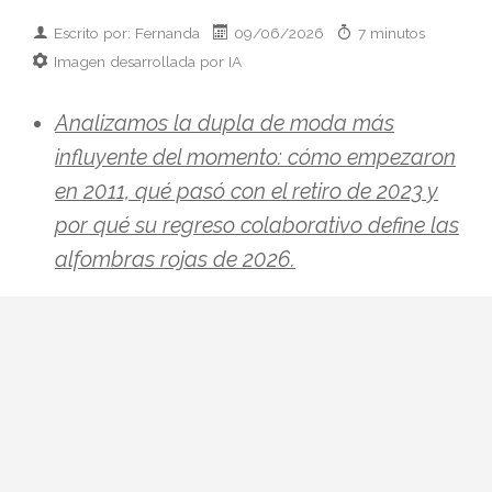
Escrito por: Fernanda
09/06/2026
7 minutos
Imagen desarrollada por IA
Analizamos la dupla de moda más
influyente del momento: cómo empezaron
en 2011, qué pasó con el retiro de 2023 y
por qué su regreso colaborativo define las
alfombras rojas de 2026.
Hay parejas creativas en la moda y luego
está esto: Zendaya y Law Roach. Una
actriz que ha pasado de Disney a portada
de Vogue Italia y un estilista que se
autodenomina
image architect
y ha