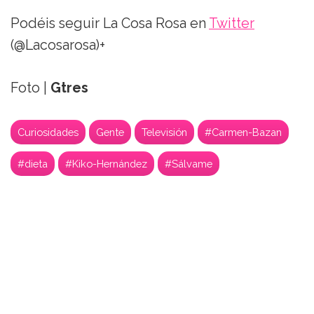
Podéis seguir La Cosa Rosa en
Twitter
(@Lacosarosa)+
Foto |
Gtres
Curiosidades
Gente
Televisión
#Carmen-Bazan
#dieta
#Kiko-Hernández
#Sálvame