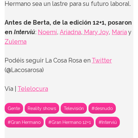
Hermano sea un lastre para su futuro laboral.
Antes de Berta, de la edición 12+1, posaron
en
Interviú
:
Noemí
,
Ariadna
,
Mary Joy
,
María
y
Zulema
Podéis seguir La Cosa Rosa en
Twitter
(@Lacosarosa)
Vía |
Telelocura
Gente
Reality shows
Televisión
#desnudo
#Gran Hermano
#Gran Hermano 12+1
#Interviú