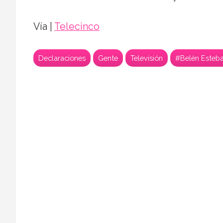
Vía |
Telecinco
Declaraciones
Gente
Televisión
#Belén Esteb