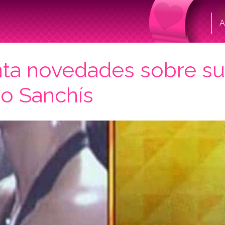
A
a novedades sobre su b
ño Sanchís