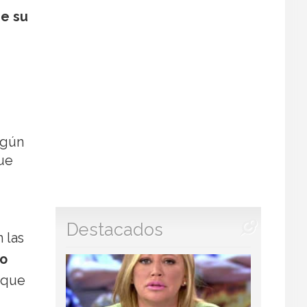
re su
egún
que
Destacados
 las
do
ó que