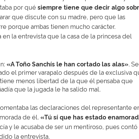
ntaba por qué
siempre tiene que decir algo sob
arar que discute con su madre, pero que las
rre porque ambas tienen mucho carácter.
 la entrevista que la casa de la princesa del
ón:
«A Toño Sanchís le han cortado las alas»
. S
vado el primer varapalo después de la exclusiva 
y tiene menos libertad de la que él pensaba que
ñadía que la jugada le ha salido mal.
comentaba las declaraciones del representante en
amorada de él.
«Tú sí que has estado enamora
ecía y le acusaba de ser un mentiroso, pues cont
ido la entrevista.