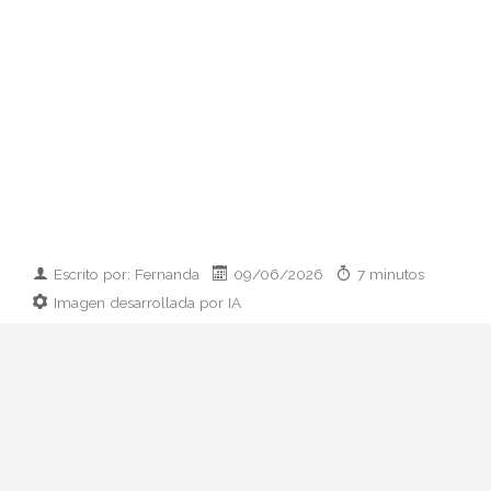
Escrito por: Fernanda
09/06/2026
7 minutos
Imagen desarrollada por IA
Analizamos la dupla de moda más
influyente del momento: cómo empezaron
en 2011, qué pasó con el retiro de 2023 y
por qué su regreso colaborativo define las