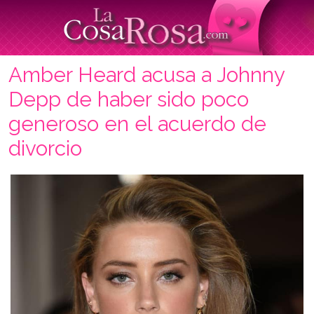
Amber Heard acusa a Johnny
Depp de haber sido poco
generoso en el acuerdo de
divorcio