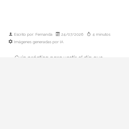
Escrito por: Fernanda
24/07/2026
4 minutos
Imágenes generadas por IA
Guía práctica para vestir el día que
conoces a los padres de tu pareja:
prendas clave, paleta cromática y errores
que conviene esquivar. Elegancia sin
disfraz.
Hay citas que se preparan con ilusión y
otras que se preparan con hoja de cálculo