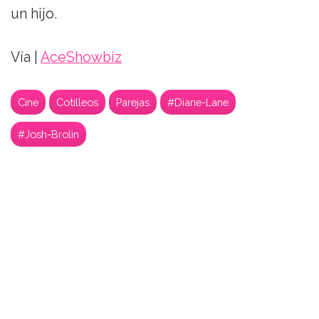
un hijo.
Vía |
AceShowbiz
Cine
Cotilleos
Parejas
#Diane-Lane
#Josh-Brolin