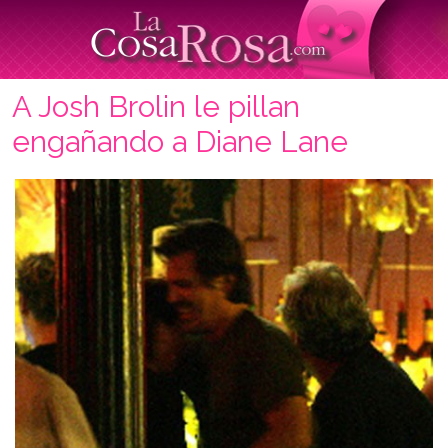
A Josh Brolin le pillan
engañando a Diane Lane