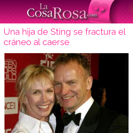
Una hija de Sting se fractura el
cráneo al caerse