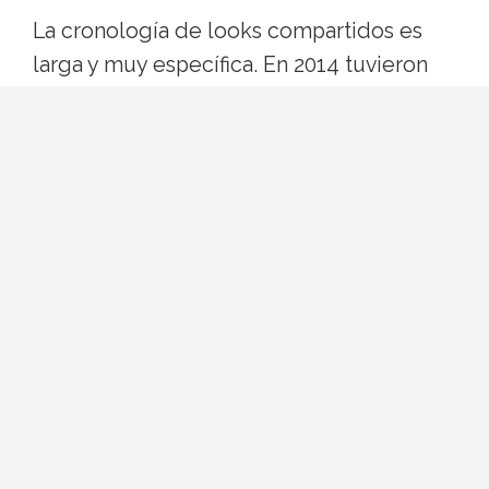
La cronología de looks compartidos es
larga y muy específica. En 2014 tuvieron
un momento decisivo cuando Zendaya se
convirtió en favorita del street style tras
aparecer con un abrigo Muiniko durante la
New York Fashion Week, y un mes antes
había impactado en los Grammys con un
diseño de Emanuel Ungaro.
Después llegaron los momentos firma:
– El vestido Cinderella de Tommy Hilfiger
que literalmente se iluminaba para la Met
Gala de 2019.