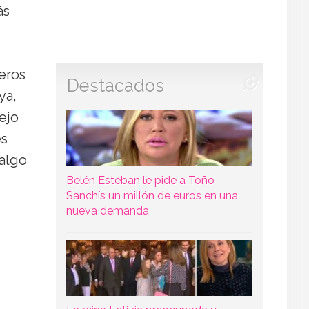
ás
eros
Destacados
ya,
ejo
es
 algo
Belén Esteban le pide a Toño
Sanchís un millón de euros en una
nueva demanda