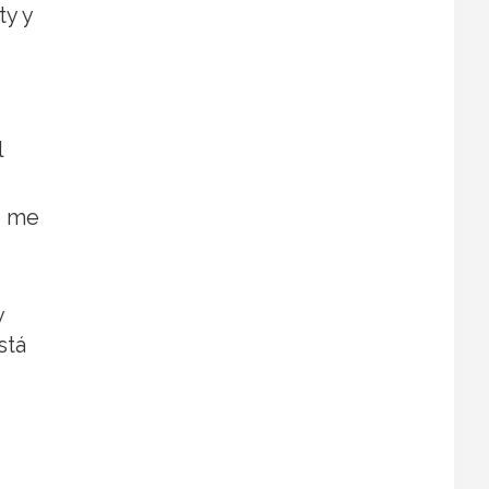
ty y
l
e me
y
stá