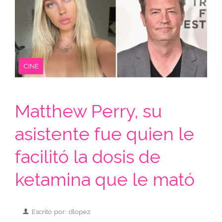
CINE
Matthew Perry, su
asistente fue quien le
facilitó la dosis de
ketamina que le mató
Escrito por: dlopez