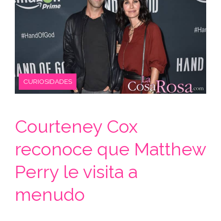
CURIOSIDADES
Courteney Cox
reconoce que Matthew
Perry le visita a
menudo