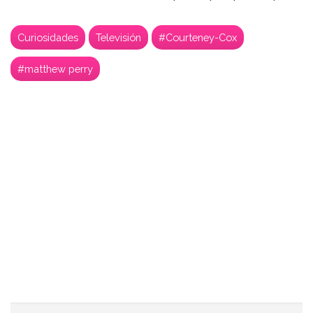
Curiosidades
Televisión
#Courteney-Cox
#matthew perry