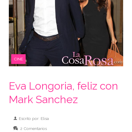
CINE
Eva Longoria, feliz con
Mark Sanchez
Escrito por: Elisa
2 Comentarios