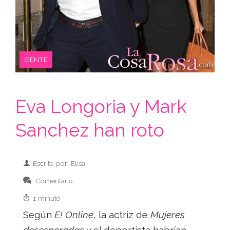
GENTE
Eva Longoria y Mark
Sanchez han roto
Escrito por: Elisa
Comentario
1 minuto
Según
E! Online
, la actriz de
Mujeres