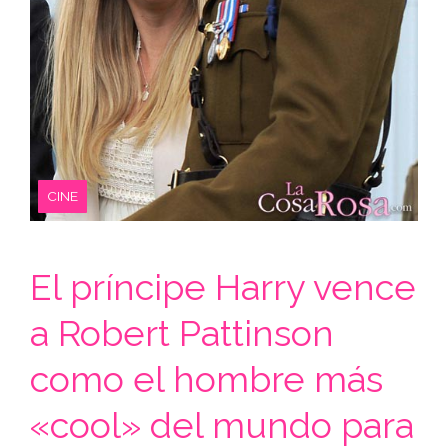
CINE
El príncipe Harry vence
a Robert Pattinson
como el hombre más
«cool» del mundo para