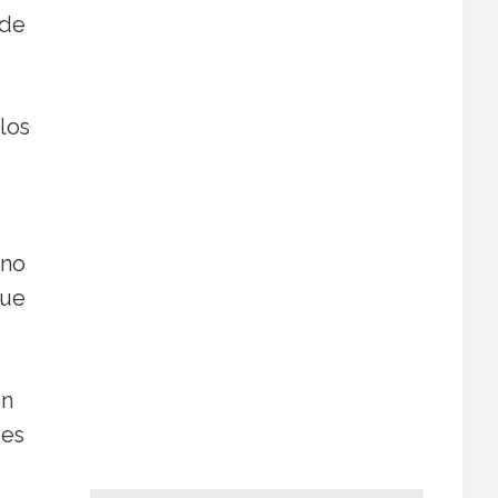
 de
los
eno
que
en
 es