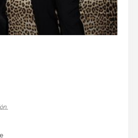
ón.
de