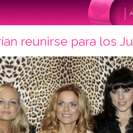
A
rían reunirse para los 