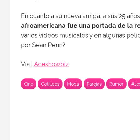
En cuanto a su nueva amiga, a sus 25 año
afroamericana fue una portada de la rev
varios vídeos musicales y en algunas pelí
por Sean Penn?
Vía |
Aceshowbiz
Cine
Cotilleos
Moda
Parejas
Rumor
#Je