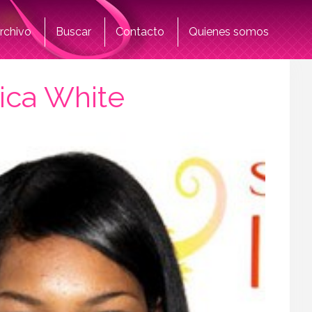
rchivo
Buscar
Contacto
Quienes somos
sica White