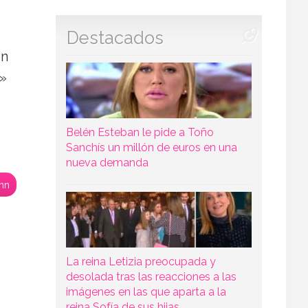
Destacados
en
r»
Belén Esteban le pide a Toño
Sanchís un millón de euros en una
nueva demanda
nn
La reina Letizia preocupada y
desolada tras las reacciones a las
imágenes en las que aparta a la
reina Sofía de sus hijas