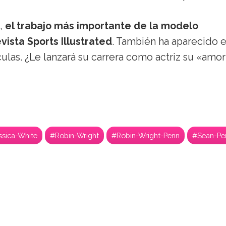
s,
el trabajo más importante de la modelo
ista Sports Illustrated
. También ha aparecido 
culas. ¿Le lanzará su carrera como actriz su «amo
ssica-White
#Robin-Wright
#Robin-Wright-Penn
#Sean-Pe