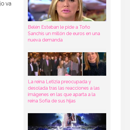
jo va
Belén Esteban le pide a Toño
Sanchís un millón de euros en una
nueva demanda
La reina Letizia preocupada y
desolada tras las reacciones a las
imágenes en las que aparta a la
reina Sofía de sus hijas