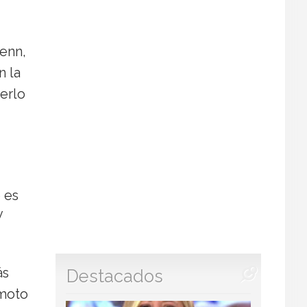
Penn,
n la
berlo
 es
y
ás
Destacados
emoto