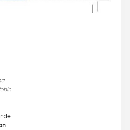
ha
Robin
nde
on