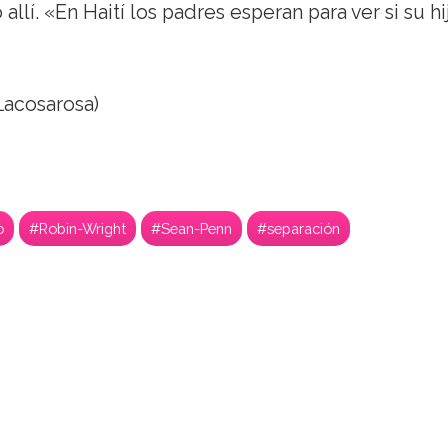
llí. «En Haití los padres esperan para ver si su hi
acosarosa)
o
#Robin-Wright
#Sean-Penn
#separación