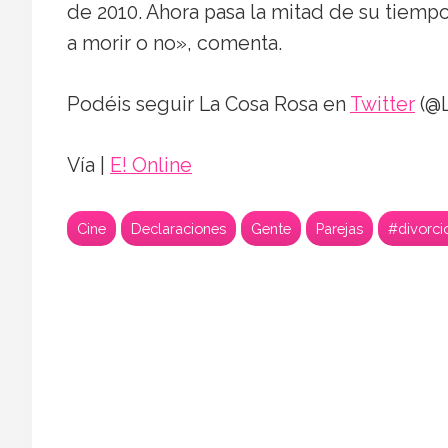
de 2010. Ahora pasa la mitad de su tiempo a
a morir o no», comenta.
Podéis seguir La Cosa Rosa en
Twitter
(@L
Vía |
E! Online
Cine
Declaraciones
Gente
Parejas
#divorci