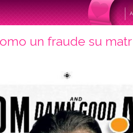
A
 como un fraude su mat