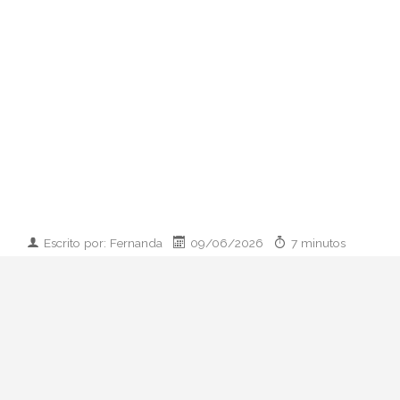
Escrito por: Fernanda
09/06/2026
7 minutos
Imagen desarrollada por IA
Analizamos la dupla de moda más
influyente del momento: cómo empezaron
en 2011, qué pasó con el retiro de 2023 y
por qué su regreso colaborativo define las