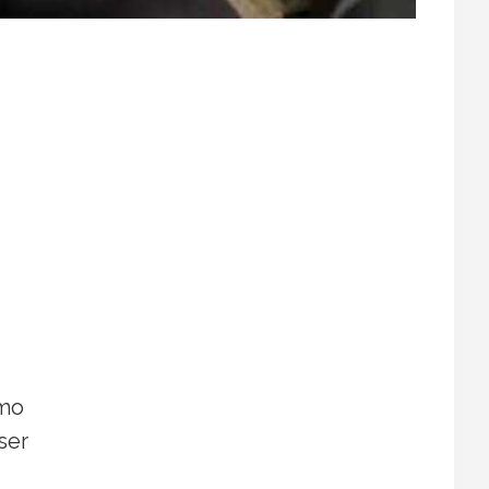
omo
ser