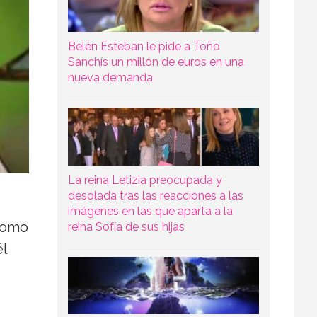
Belén Esteban le pide a Toño
Sanchís un millón de euros en una
nueva demanda
La reina Letizia preocupada y
desolada tras las reacciones a las
imágenes en las que aparta a la
 como
reina Sofía de sus hijas
él