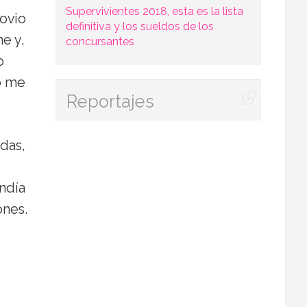
Supervivientes 2018, esta es la lista
novio
definitiva y los sueldos de los
e y,
concursantes
o
o me
Reportajes
das,
ondía
ones.