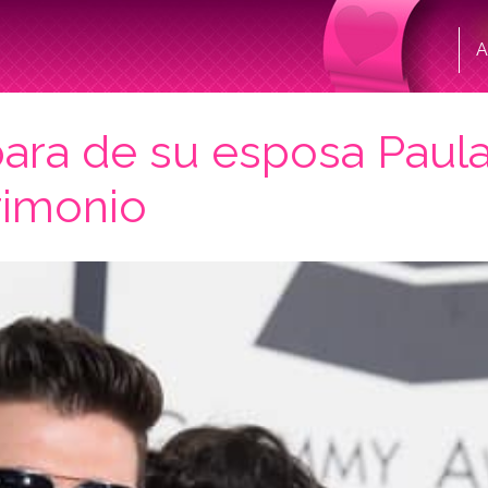
A
ara de su esposa Paula 
rimonio