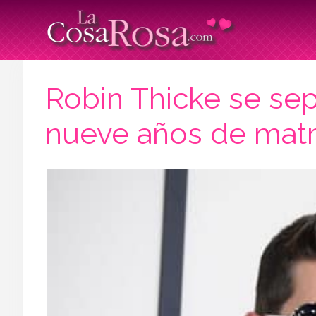
Robin Thicke se sep
nueve años de mat