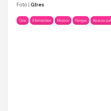
Foto |
Gtres
Cine
Efemérides
Música
Parejas
#paula pa