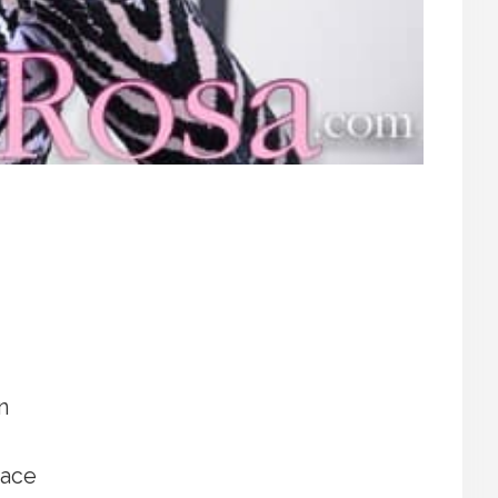
n
hace