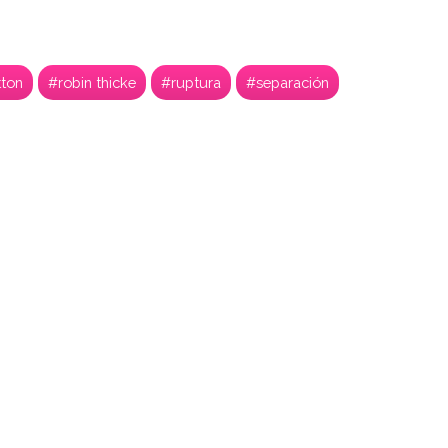
tton
#robin thicke
#ruptura
#separación