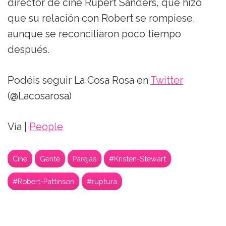
director de cine Rupert Sanders, que hizo
que su relación con Robert se rompiese,
aunque se reconciliaron poco tiempo
después.
Podéis seguir La Cosa Rosa en
Twitter
(@Lacosarosa)
Vía |
People
Cine
Gente
Parejas
#Kristen-Stewart
#Robert-Pattinson
#ruptura