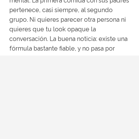
mental. La primera comida con sus padres
pertenece, casi siempre, al segundo
grupo. Ni quieres parecer otra persona ni
quieres que tu look opaque la
conversación. La buena noticia: existe una
fórmula bastante fiable, y no pasa por
renunciar a tu estilo.
Por qué el estilismo importa
(aunque no debería)
Nos gustaría pensar que la ropa da igual,
pero la primera impresión se forma en los
primeros minutos y el ojo humano lee