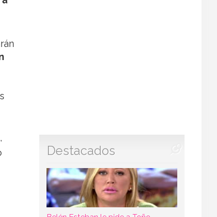
 a
arán
n
s
,
Destacados
o