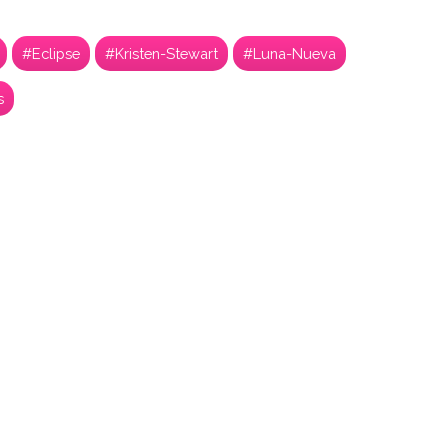
#Eclipse
#Kristen-Stewart
#Luna-Nueva
s