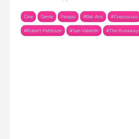
Cine
Gente
Parejas
#Bel-Ami
#Crepúsculo
#Robert-Pattinson
#San-Valentín
#The-Runaway