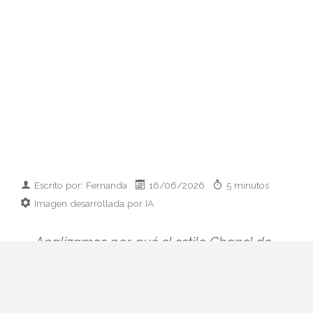
Escrito por: Fernanda
16/06/2026
5 minutos
Imagen desarrollada por IA
Analizamos por qué el estilo Chanel de
Charlotte Casiraghi se ha convertido en el
manual contemporáneo para llevar lujo
francés sin solemnidad. Tweed, vaqueros