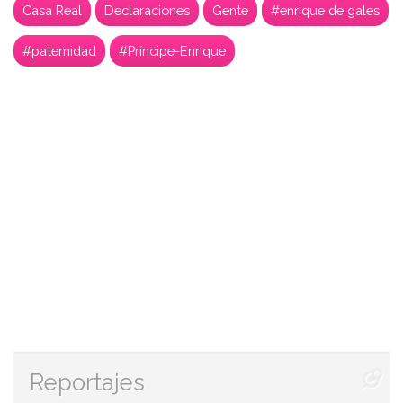
Casa Real
Declaraciones
Gente
#enrique de gales
#paternidad
#Príncipe-Enrique
Reportajes