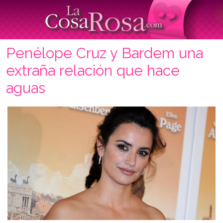
Penélope Cruz y Bardem una
extraña relación que hace
aguas