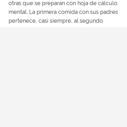
otras que se preparan con hoja de cálculo
mental. La primera comida con sus padres
pertenece, casi siempre, al segundo
grupo. Ni quieres parecer otra persona ni
quieres que tu look opaque la
conversación. La buena noticia: existe una
fórmula bastante fiable, y no pasa por
renunciar a tu estilo.
Por qué el estilismo importa
(aunque no debería)
Nos gustaría pensar que la ropa da igual,
pero la primera impresión se forma en los