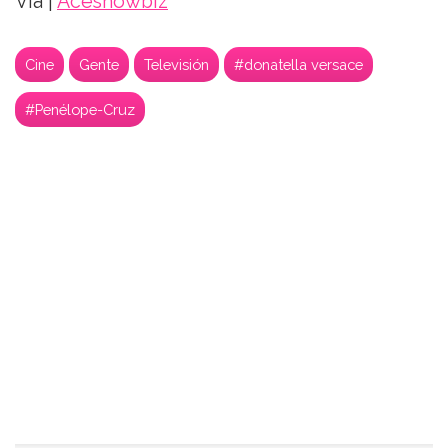
Vía |
Aceshowbiz
Cine
Gente
Televisión
#donatella versace
#Penélope-Cruz