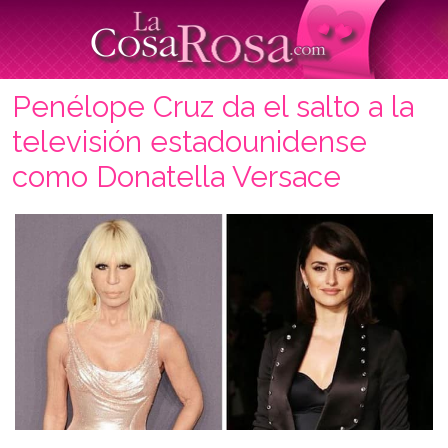
Penélope Cruz da el salto a la
televisión estadounidense
como Donatella Versace