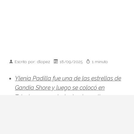
Escrito por: dlopez
18/09/2025
1 minuto
Ylenia Padilla fue una de las estrellas de
Gandía Shore y luego se colocó en
Telecinco para darle rienda suelta a su
talento. Ahora se plantea regresar.
Ylenia Padilla fue una de las estrellas de
Gandía Shore y luego se colocó en