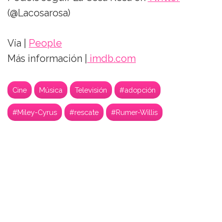
(@Lacosarosa)
Vía |
People
Más información |
imdb.com
Cine
Música
Televisión
#adopción
#Miley-Cyrus
#rescate
#Rumer-Willis