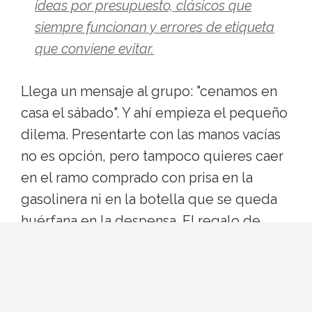
ideas por presupuesto, clásicos que
siempre funcionan y errores de etiqueta
que conviene evitar.
Llega un mensaje al grupo: "cenamos en
casa el sábado". Y ahí empieza el pequeño
dilema. Presentarte con las manos vacías
no es opción, pero tampoco quieres caer
en el ramo comprado con prisa en la
gasolinera ni en la botella que se queda
huérfana en la despensa. El regalo de
anfitriona es un gesto, no una ofrenda:
tiene que ser bonito, útil y del tamaño
justo para que nadie se sienta en deuda.