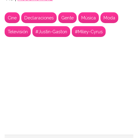
Cine
Declaraciones
Gente
Música
Moda
Televisión
#Justin-Gaston
#Miley-Cyrus