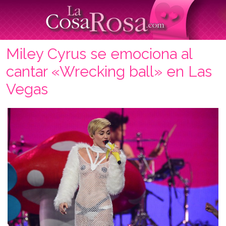
Miley Cyrus se emociona al
cantar «Wrecking ball» en Las
Vegas