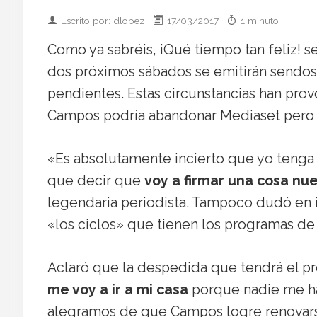
Escrito por: dlopez
17/03/2017
1 minuto
Como ya sabréis, ¡Qué tiempo tan feliz! s
dos próximos sábados se emitirán sendo
pendientes. Estas circunstancias han pr
Campos podría abandonar Mediaset pero 
«Es absolutamente incierto que yo tenga
que decir que
voy a firmar una cosa nu
legendaria periodista. Tampoco dudó en 
«los ciclos» que tienen los programas de 
Aclaró que la despedida que tendrá el p
me voy a ir a mi casa
porque nadie me ha
alegramos de que Campos logre renovars