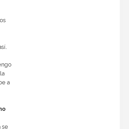
Los
sí.
tengo
la
be a
no
 se