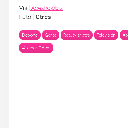
Vía |
Aceshowbiz
Foto |
Gtres
Deporte
Gente
Reality shows
Televisión
#b
#Lamar-Odom