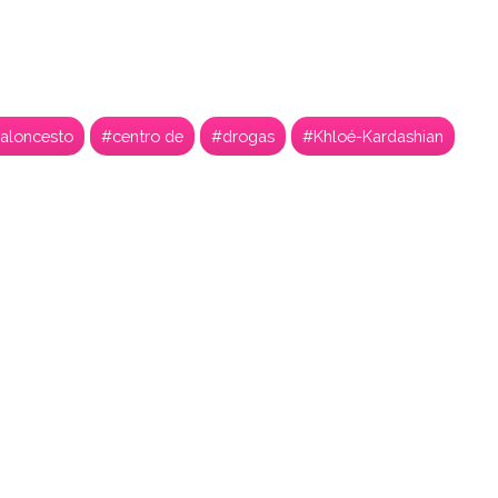
aloncesto
#centro de
#drogas
#Khloé-Kardashian