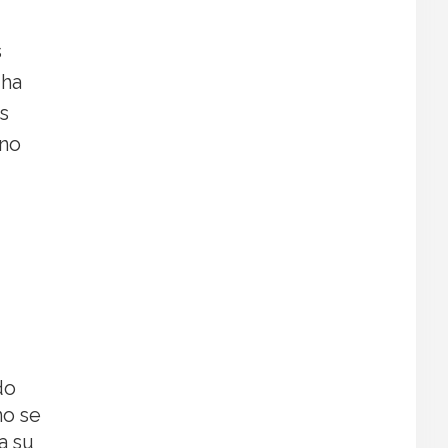
s
 ha
s
ino
do
no se
a su