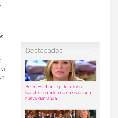
e
e
as
Destacados
e
 sí
En
Belén Esteban le pide a Toño
Sanchís un millón de euros en una
nueva demanda