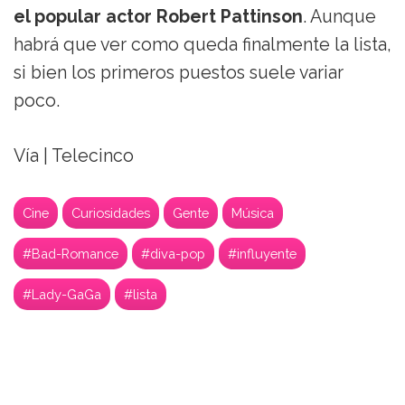
el popular actor Robert Pattinson
. Aunque
habrá que ver como queda finalmente la lista,
si bien los primeros puestos suele variar
poco.
Vía | Telecinco
Cine
Curiosidades
Gente
Música
#Bad-Romance
#diva-pop
#influyente
#Lady-GaGa
#lista