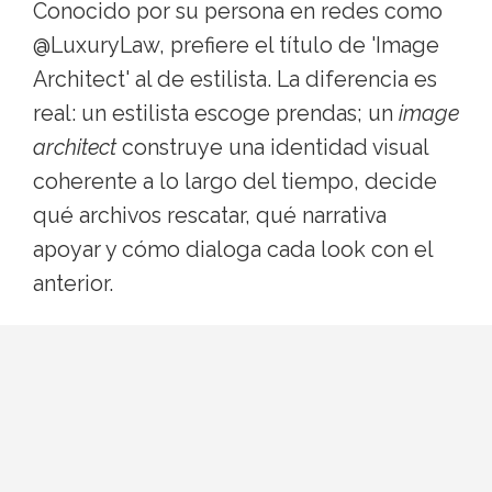
Conocido por su persona en redes como
@LuxuryLaw, prefiere el título de 'Image
Architect' al de estilista. La diferencia es
real: un estilista escoge prendas; un
image
architect
construye una identidad visual
coherente a lo largo del tiempo, decide
qué archivos rescatar, qué narrativa
apoyar y cómo dialoga cada look con el
anterior.
Es lo que diferencia un montón de
alfombras rojas memorables de una
carrera estética entera.
Del Bieber premiere a la