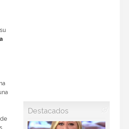
 su
la
na
una
Destacados
ede
s