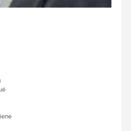
u
ué
tiene