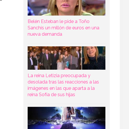
Belén Esteban le pide a Toño
Sanchís un millón de euros en una
nueva demanda
La reina Letizia preocupada y
desolada tras las reacciones a las
imágenes en las que aparta a la
reina Sofía de sus hijas