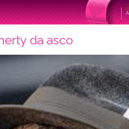
A
herty da asco