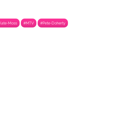
Kate-Moss
#MTV
#Pete-Doherty