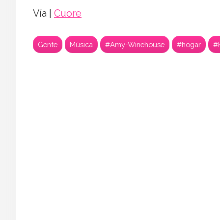
Vía |
Cuore
Gente
Música
#Amy-Winehouse
#hogar
#