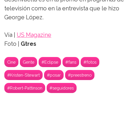
televisión como en la entrevista que le hizo
George López.
Vía |
US Magazine
Foto |
Gtres
Cine
Gente
#Eclipse
#fans
#fotos
#Kristen-Stewart
#posar
#preestreno
#Robert-Pattinson
#seguidores