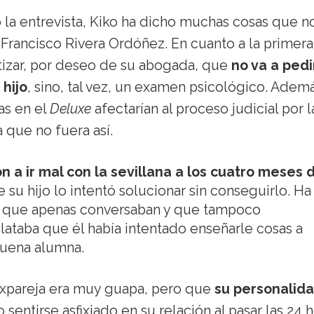
la entrevista, Kiko ha dicho muchas cosas que n
 Francisco Rivera Ordóñez. En cuanto a la primera,
atizar, por deseo de su abogada, que
no va a pedi
hijo
, sino, tal vez, un examen psicológico. Ademá
as en el
Deluxe
afectarían al proceso judicial por l
 que no fuera así.
 a ir mal con la sevillana a los cuatro meses 
e su hijo lo intentó solucionar sin conseguirlo. Ha
s que apenas conversaban y que tampoco
lataba que él había intentado enseñarle cosas a
buena alumna.
expareja era muy guapa, pero que
su personalida
sentirse asfixiado en su relación al pasar las 24 