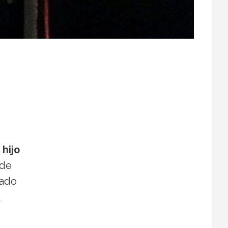
hijo
 de
tado