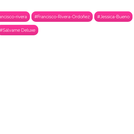
ancisco-rivera
#Francisco-Rivera-Ordoñez
#Jessica-Bueno
#Sálvame Deluxe