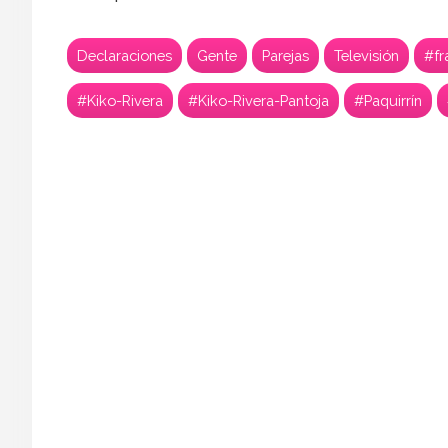
Declaraciones
Gente
Parejas
Televisión
#fr
#Kiko-Rivera
#Kiko-Rivera-Pantoja
#Paquirrín