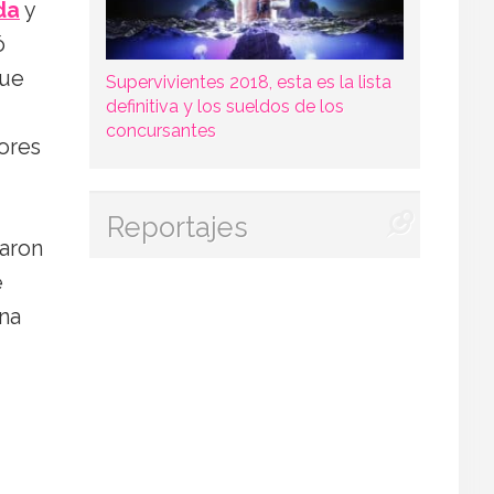
da
y
ó
que
Supervivientes 2018, esta es la lista
definitiva y los sueldos de los
concursantes
ores
Reportajes
aron
e
una