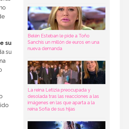
smo
de
Belén Esteban le pide a Toño
Sanchís un millón de euros en una
de su
nueva demanda
da su
na
o
La reina Letizia preocupada y
o
desolada tras las reacciones a las
imágenes en las que aparta a la
 ido
reina Sofía de sus hijas