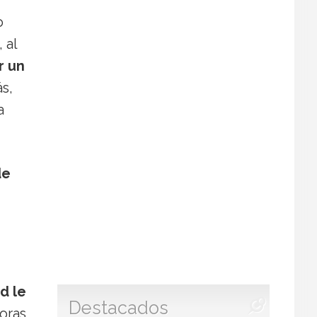
o
 al
r un
s,
a
de
d le
Destacados
horas