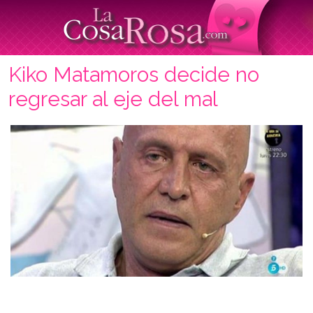
Kiko Matamoros decide no
regresar al eje del mal