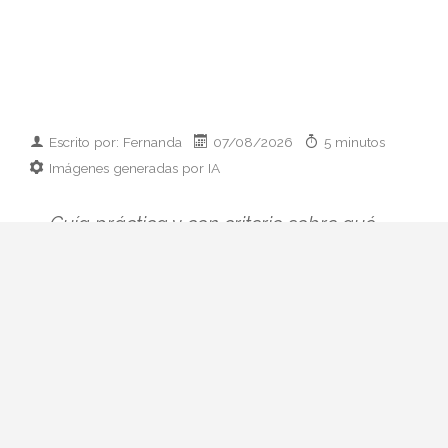
Escrito por: Fernanda
07/08/2026
5 minutos
Imágenes generadas por IA
Guía práctica y con criterio sobre qué
llevar cuando te invitan a cenar en casa:
ideas por presupuesto, clásicos que
siempre funcionan y errores de etiqueta
que conviene evitar.
Llega un mensaje al grupo: "cenamos en
casa el sábado". Y ahí empieza el pequeño