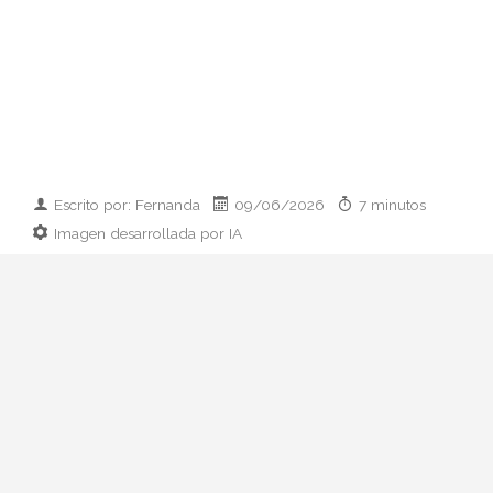
Escrito por: Fernanda
09/06/2026
7 minutos
Imagen desarrollada por IA
Analizamos la dupla de moda más
influyente del momento: cómo empezaron
en 2011, qué pasó con el retiro de 2023 y
por qué su regreso colaborativo define las
alfombras rojas de 2026.