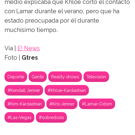
medio explicaba que Khloé cortó el contacto
con Lamar durante el verano, pero que ha
estado preocupada por él durante
muchísimo tiempo.
Vía |
E! News
Foto |
Gtres
Deporte
Gente
Reality shows
Televisión
#Kendall Jenner
#Khloé-Kardashian
#Kim-Kardashian
#Kris-Jenner
#Lamar-Odom
#Las-Vegas
#sobredosis