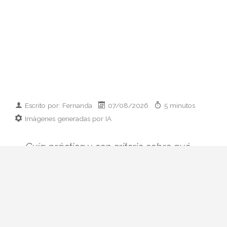
Escrito por: Fernanda
07/08/2026
5 minutos
Imágenes generadas por IA
Guía práctica y con criterio sobre qué
llevar cuando te invitan a cenar en casa:
ideas por presupuesto, clásicos que
siempre funcionan y errores de etiqueta
que conviene evitar.