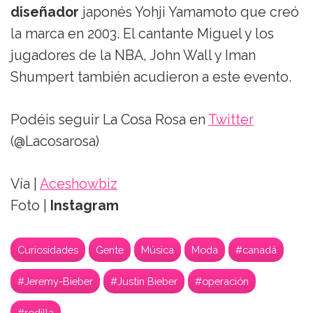
diseñador
japonés Yohji Yamamoto que creó
la marca en 2003. El cantante Miguel y los
jugadores de la NBA, John Wall y Iman
Shumpert también acudieron a este evento.
Podéis seguir La Cosa Rosa en
Twitter
(@Lacosarosa)
Vía |
Aceshowbiz
Foto |
Instagram
Curiosidades
Gente
Música
Moda
#canadá
#Jeremy-Bieber
#Justin Bieber
#operación
#rodilla