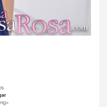
os
gar
ing»