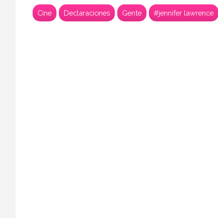
Cine
Declaraciones
Gente
#jennifer lawrence