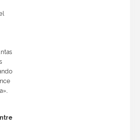
el
untas
s
ando
ence
a».
entre
e