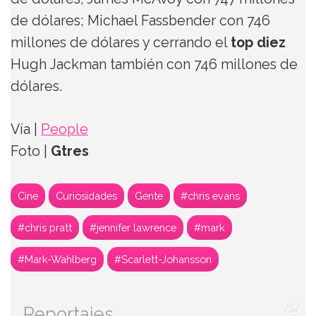
de dólares; Michael Fassbender con 746
millones de dólares y cerrando el
top diez
Hugh Jackman también con 746 millones de
dólares.
Vía |
People
Foto |
Gtres
Cine
Curiosidades
Gente
#chris evans
#chris pratt
#jennifer lawrence
#mark
#Mark-Wahlberg
#Scarlett-Johansson
Reportajes