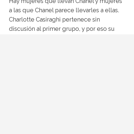
Hay mujeres que llevan Chanel y mujeres
a las que Chanel parece llevarles a ellas.
Charlotte Casiraghi pertenece sin
discusión al primer grupo, y por eso su
nombre aparece cada vez que se habla de
cómo viste hoy la maison de la rue
Cambon. Su gracia consiste en una
operación silenciosa: coger una de las
casas más codificadas del mundo y
tratarla como si fuera el armario de
cualquier parisina con prisa. Vamos a
mirarlo de cerca, porque hay mucho que
aprender de ese gesto aparentemente
despreocupado.