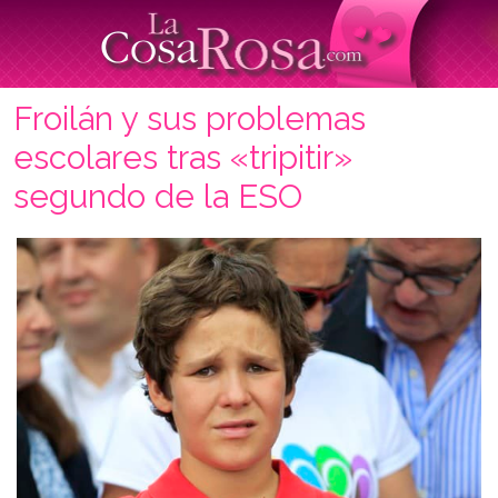
Froilán y sus problemas
escolares tras «tripitir»
segundo de la ESO