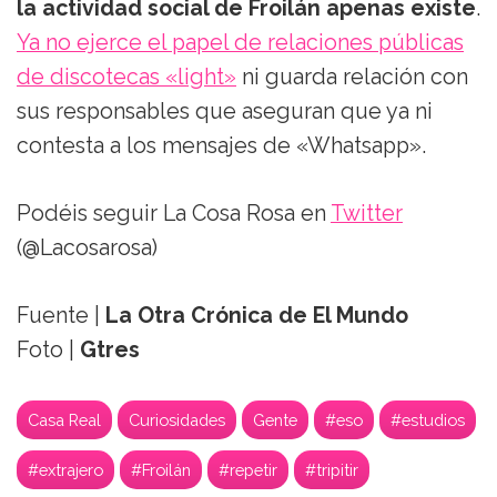
la actividad social de Froilán apenas existe
.
Ya no ejerce el papel de relaciones públicas
de discotecas «light»
ni guarda relación con
sus responsables que aseguran que ya ni
contesta a los mensajes de «Whatsapp».
Podéis seguir La Cosa Rosa en
Twitter
(@Lacosarosa)
Fuente |
La Otra Crónica de El Mundo
Foto |
Gtres
Casa Real
Curiosidades
Gente
#eso
#estudios
#extrajero
#Froilán
#repetir
#tripitir